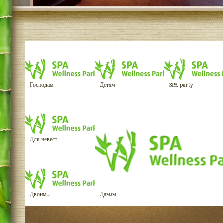
Господам
Детям
SPA-party
Для невест
Двоим...
Дамам