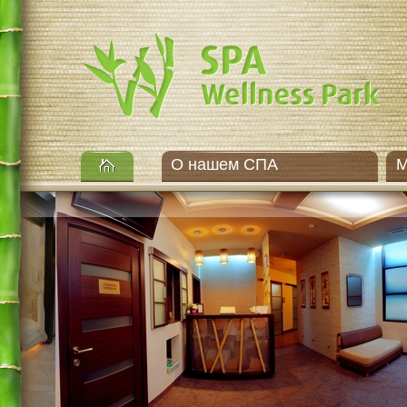
О нашем СПА
М