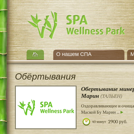
О нашем СПА
М
Обёртывания
Обертывание минер
Марин
(ТАЛЬЕН)
Оздоравливающее и очища
Маской Бу Марин ...
2900 руб.
40 минут