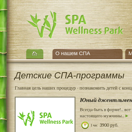
О нашем СПА
М
Детские СПА-программы
Главная цель наших процедур - познакомить детей с кон
Юный джентльме
Всегда быть в форме!... во
настоящего мужчины...
3900 руб.
1 час