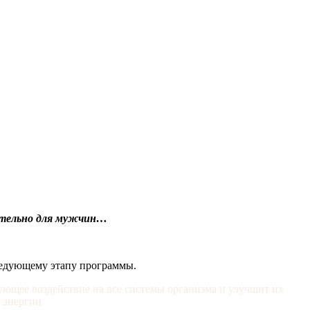
ючительно для мужчин…
следующему этапу программы.
ющее воздействие на все системы организма и улучшит их
 энергии