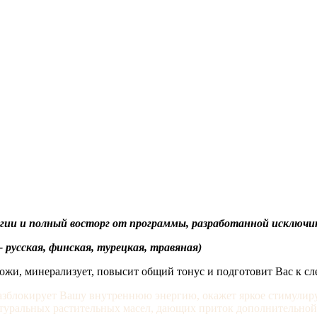
нергии и полный восторг от программы, разработанной искл
 русская, финская, турецкая, травяная)
ожи, минерализует, повысит общий тонус и подготовит Вас к 
азблокирует Вашу внутреннюю энергию, окажет яркое стимулиру
натуральных растительных масел, дающих приток дополнительной