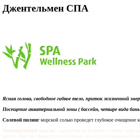
Джентельмен СПА
Ясная голова, свободное гибкое тело, приток жизненной э
Посещение акватермальной зоны ( бассейн, четыре вида бань-
Солевой пилинг
морской солью проведет глубокое очищение к
Тонизирующий массаж
с акцентом на рефлексогенные зоны р
работу. Массаж проводится в течение часа с использованием 